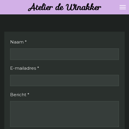
Atelier de Winakker
Ga
direct
naar
de
hoofdinhoud
Naam *
E-mailadres *
Bericht *